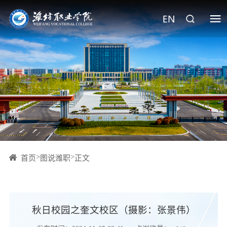
>
>
首页
图说潍职
正文
秋日校园之奎文校区（摄影：张景伟）