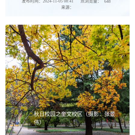
点浏览量：
发布时间：2024-11-05 08:41
648
来源：
秋日校园之奎文校区（摄影：张景
伟）
2
11
/