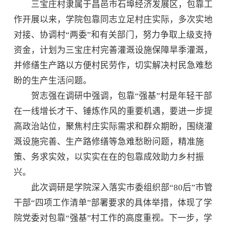
三宝庄村隶属于昌邑市石埠经济发展区，包靠工
作开展以来，学院包靠同志立足村庄实际，多次实地
对接、协调村“两委”和有关部门，努力争取上级支持
资金，计划为三宝庄村完善灌溉设施保障旱季灌溉，
并修缮生产路以方便村民劳作，切实解决村民急难愁
盼的生产生活问题。
贺志强在调研中强调，包靠“强基”村是年轻干部
在一线增长才干、锤炼作风的重要机遇，要进一步提
高政治站位，聚焦村庄实际需求和群众期盼，围绕灌
溉设施完善、生产路修缮等急难愁盼问题，精准施
策、务求实效，以实实在在的包靠成效助力乡村振
兴。
此次调研是学院深入落实市委组织部“80后”市管
干部“四项工作清单”部署要求的具体举措，体现了学
院党委对包靠“强基”村工作的高度重视。下一步，学